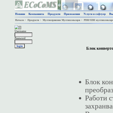
Новини
Компанията
Продукти
Приложения
Услуги и софтуер
Въ
Начало
>
Продукти
>
Мултисервизни Мултиплексори
>
PDH/SDH мултиплексор
Username
Password
Блок конверт
Блок кон
преобраз
Работи с
захранва