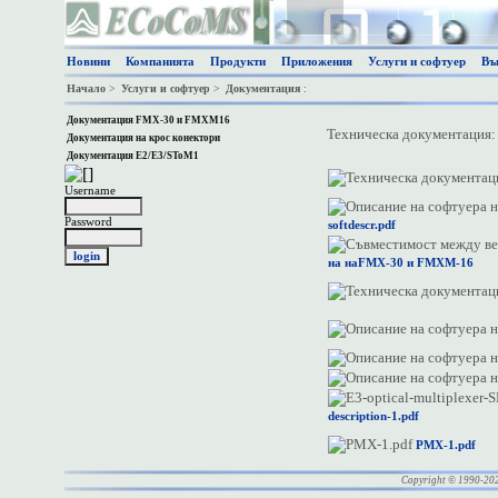
Новини
Компанията
Продукти
Приложения
Услуги и софтуер
Въ
Начало
>
Услуги и софтуер
>
Документация
:
Документация FMX-30 и FMXM16
Техническа документация:
Документация на крос конектори
Документация Е2/Е3/SToM1
Username
Password
softdescr.pdf
на наFMX-30 и FMXM-16
description-1.pdf
PMX-1.pdf
Copyright © 1990-20